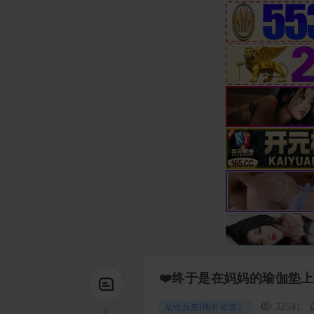
❤️终于是在妈妈的瑜伽垫上
32541
乱伦反差(图片欣赏）
6